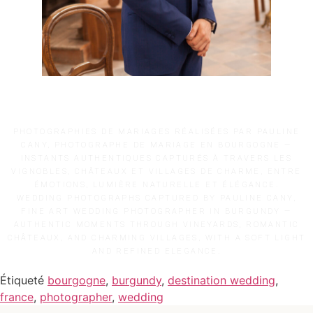
PHOTOGRAPHIES DE MARIAGES RÉALISÉES PAR PAULINE
CANY, PHOTOGRAPHE DE MARIAGE EN BOURGOGNE —
INSTANTS AUTHENTIQUES CAPTURÉS À TRAVERS LES
VIGNOBLES, CHÂTEAUX ET VILLAGES DE CHARME, ENTRE
ÉMOTIONS, LUMIÈRE NATURELLE ET ÉLÉGANCE.
WEDDING PHOTOGRAPHS CAPTURED BY PAULINE CANY,
FINE ART WEDDING PHOTOGRAPHER IN BURGUNDY —
AUTHENTIC MOMENTS THROUGH VINEYARDS, ROMANTIC
CHÂTEAUX, AND CHARMING VILLAGES, WITH A SOFT LIGHT
AND REFINED ELEGANCE.
Étiqueté
bourgogne
,
burgundy
,
destination wedding
,
france
,
photographer
,
wedding